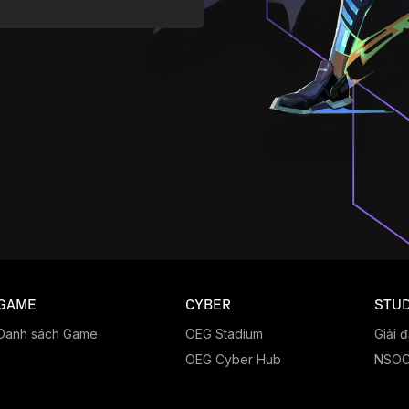
GAME
CYBER
STUD
Danh sách Game
OEG Stadium
Giải 
OEG Cyber Hub
NSO