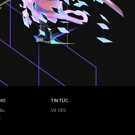
IO
TIN TỨC
đấu
Về OEG
C